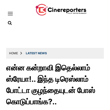
Home
Latest
HOME
LATEST NEWS
News
என்ன கன்றாவி இதெல்லாம்
Throwback
ஸ்ரேயா!.. இந்த டிரெஸ்லாம்
Television
Reviews
போட்டா குழந்தையுடன் போஸ்
Photos
கொடுப்பாங்க?..
Story