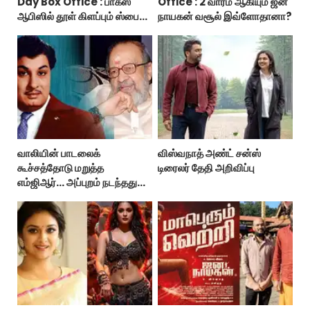
Day Box Office : பாக்ஸ்
Office : 2 வாரம் ஆகியும் ஜன
ஆபிஸில் தூள் கிளப்பும் ஸ்பைடர்
நாயகன் வசூல் இவ்ளோதானா?
மேன் பிராண்ட் நியூ டே!
வாலியின் பாடலைக்
விஸ்வநாத் அண்ட் சன்ஸ்
கூச்சத்தோடு மறுத்த
டிரைலர் தேதி அறிவிப்பு
எம்ஜிஆர்... அப்புறம் நடந்தது
இதுதான்!