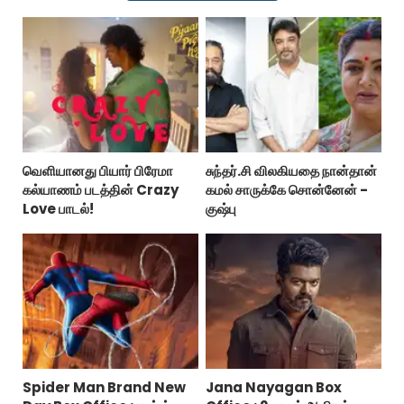
வெளியானது பியார் பிரேமா
சுந்தர்.சி விலகியதை நான்தான்
கல்யாணம் படத்தின் Crazy
கமல் சாருக்கே சொன்னேன் -
Love பாடல்!
குஷ்பு
Spider Man Brand New
Jana Nayagan Box