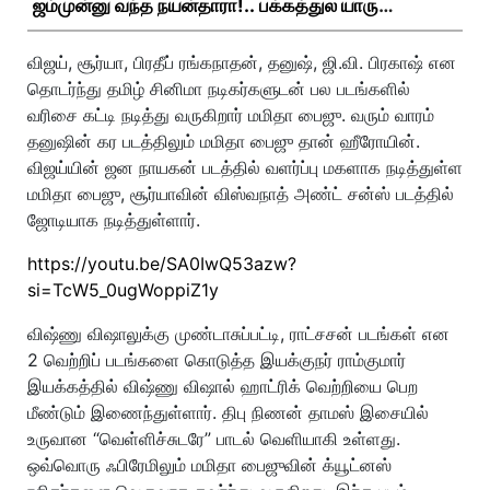
ஜம்முன்னு வந்த நயன்தாரா!.. பக்கத்துல யாரு
பாருங்க!..
விஜய், சூர்யா, பிரதீப் ரங்கநாதன், தனுஷ், ஜி.வி. பிரகாஷ் என
தொடர்ந்து தமிழ் சினிமா நடிகர்களுடன் பல படங்களில்
வரிசை கட்டி நடித்து வருகிறார் மமிதா பைஜு. வரும் வாரம்
தனுஷின் கர படத்திலும் மமிதா பைஜு தான் ஹீரோயின்.
விஜய்யின் ஜன நாயகன் படத்தில் வளர்ப்பு மகளாக நடித்துள்ள
மமிதா பைஜு, சூர்யாவின் விஸ்வநாத் அண்ட் சன்ஸ் படத்தில்
ஜோடியாக நடித்துள்ளார்.
https://youtu.be/SA0IwQ53azw?
si=TcW5_0ugWoppiZ1y
விஷ்ணு விஷாலுக்கு முண்டாசுப்பட்டி, ராட்சசன் படங்கள் என
2 வெற்றிப் படங்களை கொடுத்த இயக்குநர் ராம்குமார்
இயக்கத்தில் விஷ்ணு விஷால் ஹாட்ரிக் வெற்றியை பெற
மீண்டும் இணைந்துள்ளார். திபு நிணன் தாமஸ் இசையில்
உருவான “வெள்ளிச்சுடரே” பாடல் வெளியாகி உள்ளது.
ஒவ்வொரு ஃபிரேமிலும் மமிதா பைஜுவின் க்யூட்னஸ்