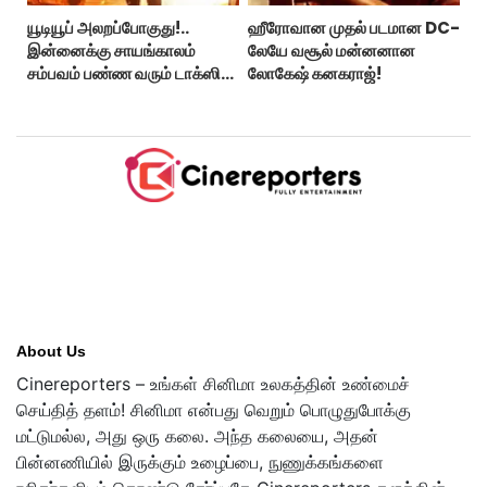
யூடியூப் அலறப்போகுது!..
ஹீரோவான முதல் படமான DC-
இன்னைக்கு சாயங்காலம்
லேயே வசூல் மன்னனான
சம்பவம் பண்ண வரும் டாக்ஸிக்
லோகேஷ் கனகராஜ்!
டிரைலர்!..
About Us
Cinereporters – உங்கள் சினிமா உலகத்தின் உண்மைச்
செய்தித் தளம்! சினிமா என்பது வெறும் பொழுதுபோக்கு
மட்டுமல்ல, அது ஒரு கலை. அந்த கலையை, அதன்
பின்னணியில் இருக்கும் உழைப்பை, நுணுக்கங்களை