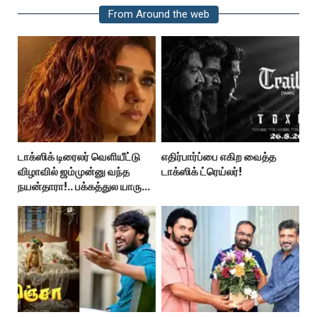
From Around the web
டாக்ஸிக் டிரைலர் வெளியீட்டு
எதிர்பார்ப்பை எகிற வைத்த
விழாவில் ஜம்முன்னு வந்த
டாக்ஸிக் ட்ரெய்லர்!
நயன்தாரா!.. பக்கத்துல யாரு
பாருங்க!..