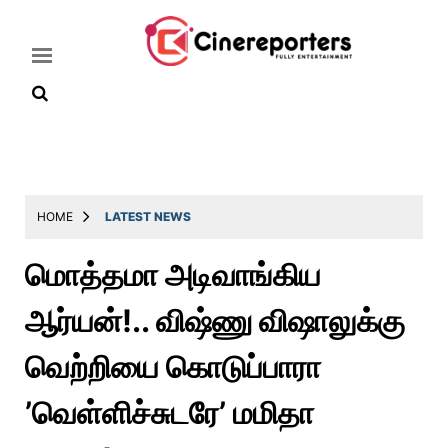
Home
Latest
HOME
LATEST NEWS
News
மொத்தமா அடிவாங்கிய
Throwback
ஆர்யன்!.. விஷ்ணு விஷாலுக்கு
Television
Reviews
வெற்றியை கொடுப்பாரா
Photos
’வெள்ளிச்சுடரே’ மமிதா
Story