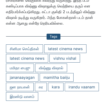
ரசிகர்களை வெகுவாக கவர்ந்து வருகிறது. இந்த படம்
கண்டிப்பாக விஷ்ணு விஷாலுக்கு வெற்றியை தரும் என
எதிர்பார்க்கப்படுகிறது. கட்டா குஸ்தி 2 படத்திலும் விஷ்ணு
விஷால் நடித்து வருகிறார். அந்த மோகன்தாஸ் படம் தான்
என்ன ஆனது என்றே தெரியவில்லை.
Tags
சினிமா செய்திகள்
latest cinema news
latest cinema news
vishnu vishal
மமிதா பைஜு
விஷ்ணு விஷால்
jananaayagan
mamitha baiiju
ஜன நாயகன்
கர
kara
irandu vaanam
இரண்டு வானம்