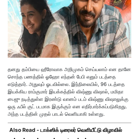
தனது தம்பியை ஹீரோவாக அறிமுகம் செய்யலாம் என தானே
சொந்த பணத்தில் ஓஹோ எந்தன் பேபி எனும் படத்தை
எடுத்தார். அதுவும் ஓடவில்லை. இந்நிலையில், 96 படத்தை
இயக்கிய ராம்குமார் இயக்கத்தில் விஷ்ணு விஷால், மமிதா
பைஜு நடித்துள்ள இரண்டு வானம் படம் விஷ்ணு விஷாலுக்கு
ஒரு ஃபீல் குட் படமாக இருக்கும் என எதிர்பார்க்கப்படுகிறது.
அந்த படத்தின் முதல் பாடல் வெளியாகி உள்ளது.
Also Read -
டாக்ஸிக் டிரைலர் வெளியீட்டு விழாவில்