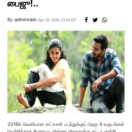
பைஜு!..
By
adminram
Apr 25, 2026, 21:02 IST
2018ல் வெளியான ராட்சசன் படத்துக்குப் பிறகு 4 வருடங்கள்
வெற்றிக்காக போராடிய விஷ்ணு விஷாலுக்கு கட்டா குஸ்தி