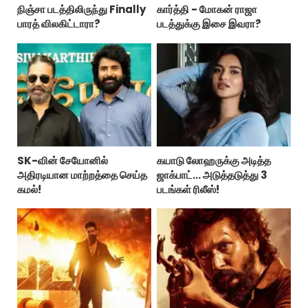
நிஞ்சா படத்திலிருந்து Finally
கார்த்தி - மோகன் ராஜா
பாரத் விலகிட்டாரா?
படத்துக்கு இசை இவரா?
SK-வின் சேயோனில்
கயாடு லோஹருக்கு அடித்த
அதிரடியான மாற்றத்தை செய்த
ஜாக்பாட்... அடுத்தடுத்து 3
கமல்!
படங்கள் ரிலீஸ்!