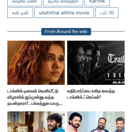
கவுண்டமணி
நடிகர் கார்த்திக்
Karthik
சன் டிவி
ullaththai allitha movie
டாப் 10
From Around the web
டாக்ஸிக் டிரைலர் வெளியீட்டு
எதிர்பார்ப்பை எகிற வைத்த
விழாவில் ஜம்முன்னு வந்த
டாக்ஸிக் ட்ரெய்லர்!
நயன்தாரா!.. பக்கத்துல யாரு
பாருங்க!..