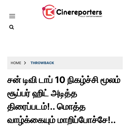
Home
Latest
HOME
THROWBACK
News
சன் டிவி டாப் 10 நிகழ்ச்சி மூலம்
Throwback
சூப்பர் ஹிட் அடித்த
Television
Reviews
திரைப்படம்!.. மொத்த
Photos
வாழ்க்கையும் மாறிப்போச்சே!..
Story