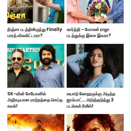
நிஞ்சா படத்திலிருந்து Finally
கார்த்தி - மோகன் ராஜா
பாரத் விலகிட்டாரா?
படத்துக்கு இசை இவரா?
SK-வின் சேயோனில்
கயாடு லோஹருக்கு அடித்த
அதிரடியான மாற்றத்தை செய்த
ஜாக்பாட்... அடுத்தடுத்து 3
கமல்!
படங்கள் ரிலீஸ்!