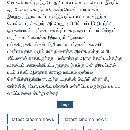
பேசிக்கொண்டிருந்த போது ‘படம் ஃபுல்லா காமெடியா இருக்கு.
ஒருவேளை கொஞ்சம் செண்டிமெண்ட் காட்சிகள்
இருந்திருந்தால் கூட்டம் வந்திருக்குமா?’ என சுந்தர் சி
சொல்லியிருக்கிறார். அப்போது டிவியில் டாப் 10 நிகழ்ச்சி
ஓடிக்கொண்டிருந்தது. கண்டிப்பாக நமது படம் டாப் 5க்குள்
வரும் என நினைத்து இருவரும் ஆவலாக
பார்த்திருக்கிறார்கள். 5,4 என முடிந்துவிட்டது. சரி
மூன்றாவதாக வரும் என நினைத்த அவர்களுக்கு பெரிய
சர்ப்பரைஸ் காத்திருந்தது. ‘உள்ளத்தை அள்ளித்தா’ படத்திற்கு
முதலிடம் கொடுக்கப்பட்டிருந்தது. இதற்கு பின் தியேட்டரில்
படம் பிக்கப் ஆனதாக சுராஜே ஊடகம் ஒன்றில்
தெரிவித்திருக்கிறார். இந்த படத்தின் வெற்றி சுந்தர் சி,
கார்த்திக், ரம்பா, மணிவண்ணன் உள்ளிட்ட பலருக்கும் பல பட
வாய்ப்புகளை பெற்று தந்தது.
Tags
latest cinema news
latest cinema news