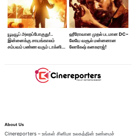
யூடியூப் அலறப்போகுது!..
ஹீரோவான முதல் படமான DC-
இன்னைக்கு சாயங்காலம்
லேயே வசூல் மன்னனான
சம்பவம் பண்ண வரும் டாக்ஸிக்
லோகேஷ் கனகராஜ்!
டிரைலர்!..
About Us
Cinereporters – உங்கள் சினிமா உலகத்தின் உண்மைச்